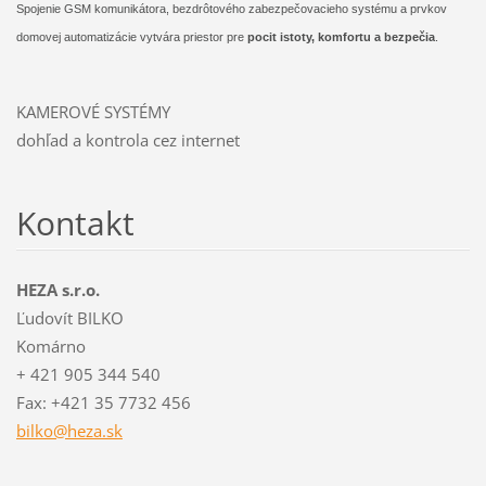
Spojenie GSM komunikátora, bezdrôtového zabezpečovacieho systému a prvkov
domovej automatizácie vytvára priestor pre
pocit istoty, komfortu a bezpečia
.
KAMEROVÉ SYSTÉMY
dohľad a kontrola cez internet
Kontakt
HEZA s.r.o.
Ľudovít BILKO
Komárno
+ 421 905 344 540
Fax: +421 35 7732 456
bilko@he
za.sk